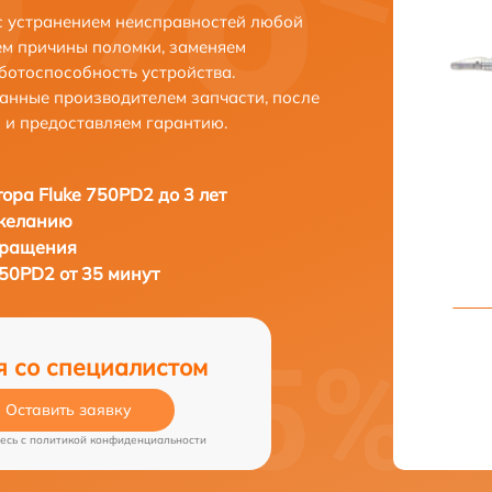
с устранением неисправностей любой
ем причины поломки, заменяем
ботоспособность устройства.
анные производителем запчасти, после
 и предоставляем гарантию.
ора Fluke 750PD2 до 3 лет
 желанию
бращения
750PD2 от 35 минут
я со специалистом
Оставить заявку
есь c
политикой конфиденциальности