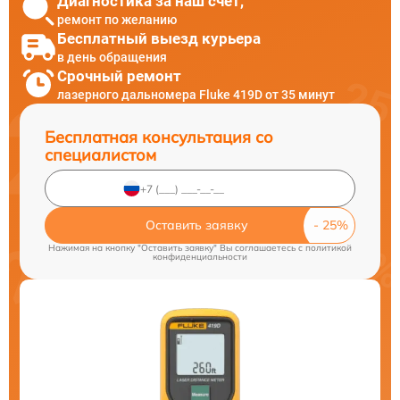
Диагностика за наш счет,
ремонт по желанию
Бесплатный выезд курьера
в день обращения
Срочный ремонт
лазерного дальномера Fluke 419D от 35 минут
Бесплатная консультация со
специалистом
Оставить заявку
Нажимая на кнопку "Оставить заявку" Вы соглашаетесь c
политикой
конфиденциальности