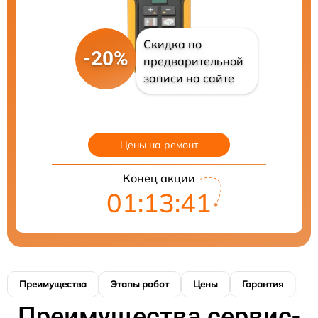
Скидка по
-20%
предварительной
записи на сайте
Цены на ремонт
Конец акции
01:13:40
Преимущества
Этапы работ
Цены
Гарантия
М
Преимущества сервис-