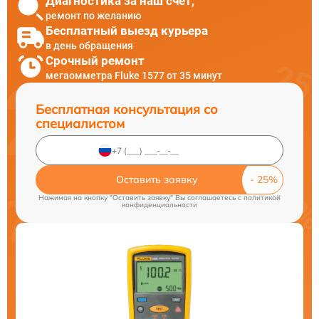
Диагностика за наш счет,
ремонт по желанию
Бесплатный выезд курьера
в день обращения
Срочный ремонт
мегаомметра Fluke 1577 от 35 минут
Бесплатная консультация со
специалистом
Оставить заявку
Нажимая на кнопку "Оставить заявку" Вы соглашаетесь c
политикой
конфиденциальности