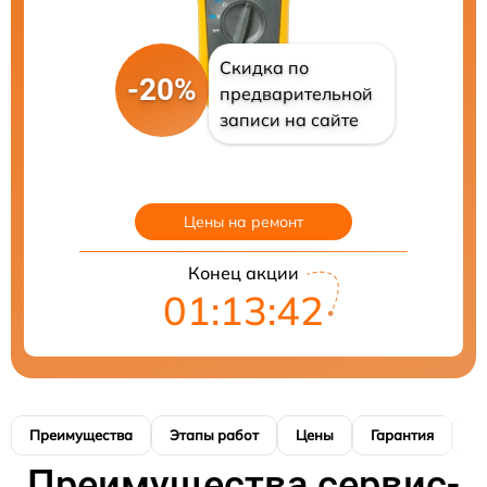
Скидка по
-20%
предварительной
записи на сайте
Цены на ремонт
Конец акции
01:13:41
Преимущества
Этапы работ
Цены
Гарантия
М
Преимущества сервис-