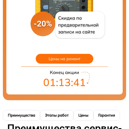
Скидка по
-20%
предварительной
записи на сайте
Цены на ремонт
Конец акции
01:13:40
Преимущества
Этапы работ
Цены
Гарантия
М
Преимущества сервис-