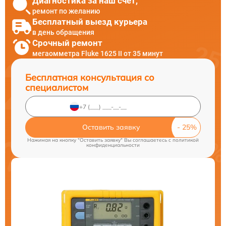
Диагностика за наш счет,
ремонт по желанию
Бесплатный выезд курьера
в день обращения
Срочный ремонт
мегаомметра Fluke 1625 II от 35 минут
Бесплатная консультация со
специалистом
Оставить заявку
Нажимая на кнопку "Оставить заявку" Вы соглашаетесь c
политикой
конфиденциальности