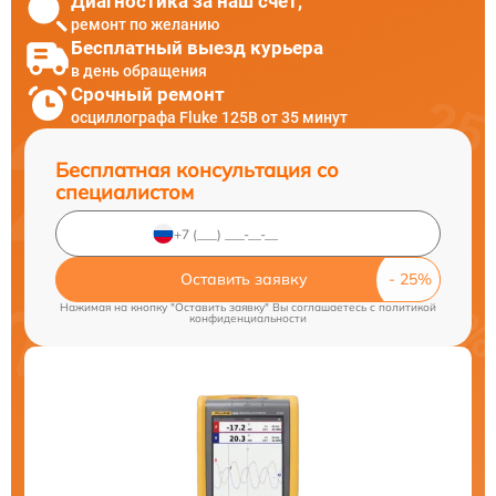
Диагностика за наш счет,
ремонт по желанию
Бесплатный выезд курьера
в день обращения
Срочный ремонт
осциллографа Fluke 125B от 35 минут
Бесплатная консультация со
специалистом
Оставить заявку
Нажимая на кнопку "Оставить заявку" Вы соглашаетесь c
политикой
конфиденциальности