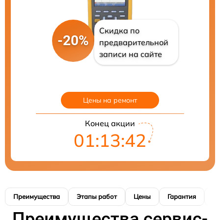
Скидка по
-20%
предварительной
записи на сайте
Цены на ремонт
Конец акции
01:13:41
Преимущества
Этапы работ
Цены
Гарантия
М
Преимущества сервис-