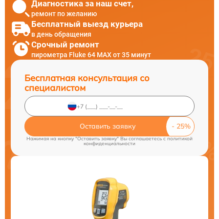
Диагностика за наш счет,
ремонт по желанию
Бесплатный выезд курьера
в день обращения
Срочный ремонт
пирометра Fluke 64 MAX от 35 минут
Бесплатная консультация со
специалистом
Оставить заявку
Нажимая на кнопку "Оставить заявку" Вы соглашаетесь c
политикой
конфиденциальности