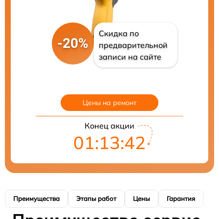
Скидка по
-20%
предварительной
записи на сайте
Цены на ремонт
Конец акции
01:13:41
Преимущества
Этапы работ
Цены
Гарантия
М