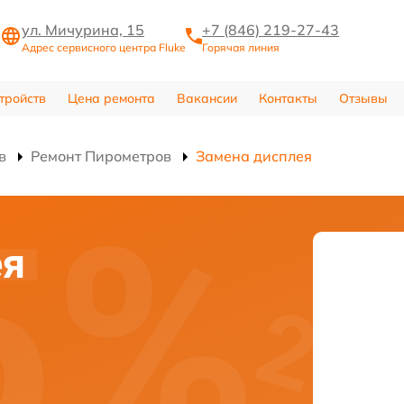
ул. Мичурина, 15
+7 (846) 219-27-43
Адрес сервисного центра Fluke
Горячая линия
тройств
Цена ремонта
Вакансии
Контакты
Отзывы
в
Ремонт Пирометров
Замена дисплея
ея