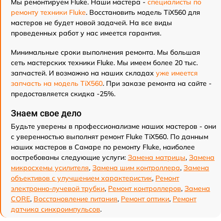
Мы ремонтируем Fluke. Наши мастера -
специалисты по
ремонту техники Fluke
. Восстановить модель TiX560 для
мастеров не будет новой задачей. На все виды
проведенных работ у нас имеется гарантия.
Минимальные сроки выполнения ремонта. Мы большая
сеть мастерских техники Fluke. Мы имеем более 20 тыс.
запчастей. И возможно на наших складах
уже имеется
запчасть на модель TiX560
. При заказе ремонта на сайте -
предоставляется скидка -25%.
Знаем свое дело
Будьте уверены в профессионализме наших мастеров - они
с уверенностью выполнят ремонт Fluke TiX560. По данным
наших мастеров в Самаре по ремонту Fluke, наиболее
востребованы следующие услуги:
Замена матрицы
,
Замена
микросхемы усилителя
,
Замена шим контроллера
,
Замена
объективов с улучшением характеристик
,
Ремонт
электронно-лучевой трубки
,
Ремонт контроллеров
,
Замена
CORE
,
Восстановление питания
,
Ремонт оптики
,
Ремонт
датчика синхроимпульсов
.