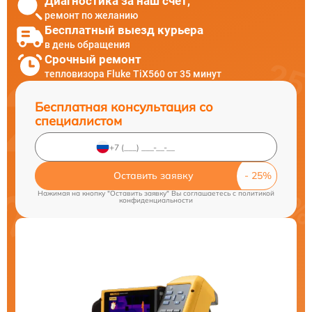
Диагностика за наш счет,
ремонт по желанию
Бесплатный выезд курьера
в день обращения
Срочный ремонт
тепловизора Fluke TiX560 от 35 минут
Бесплатная консультация со
специалистом
Оставить заявку
Нажимая на кнопку "Оставить заявку" Вы соглашаетесь c
политикой
конфиденциальности