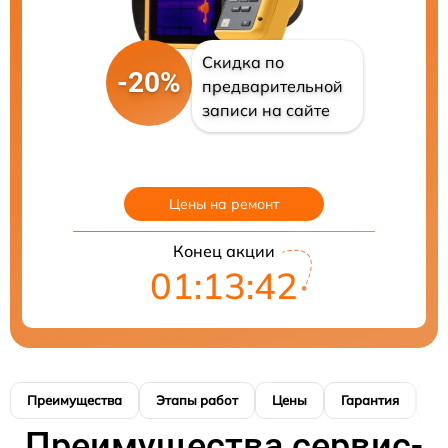
Скидка по
-20%
предварительной
записи на сайте
Цены на ремонт
Конец акции
01:13:41
Преимущества
Этапы работ
Цены
Гарантия
М
Преимущества сервис-