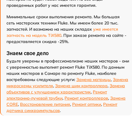
проведенных работ у нас имеется гарантия.
Минимальные сроки выполнения ремонта. Мы большая
сеть мастерских техники Fluke. Мы имеем более 20 тыс.
запчастей. И возможно на наших складах
уже имеется
запчасть на модель TiX580
. При заказе ремонта на сайте -
предоставляется скидка -25%.
Знаем свое дело
Будьте уверены в профессионализме наших мастеров - они
с уверенностью выполнят ремонт Fluke TiX580. По данным
наших мастеров в Самаре по ремонту Fluke, наиболее
востребованы следующие услуги:
Замена матрицы
,
Замена
микросхемы усилителя
,
Замена шим контроллера
,
Замена
объективов с улучшением характеристик
,
Ремонт
электронно-лучевой трубки
,
Ремонт контроллеров
,
Замена
CORE
,
Восстановление питания
,
Ремонт оптики
,
Ремонт
датчика синхроимпульсов
.