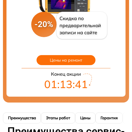
Скидка по
-20%
предварительной
записи на сайте
Цены на ремонт
Конец акции
01:13:40
Преимущества
Этапы работ
Цены
Гарантия
М
Преимущества сервис-