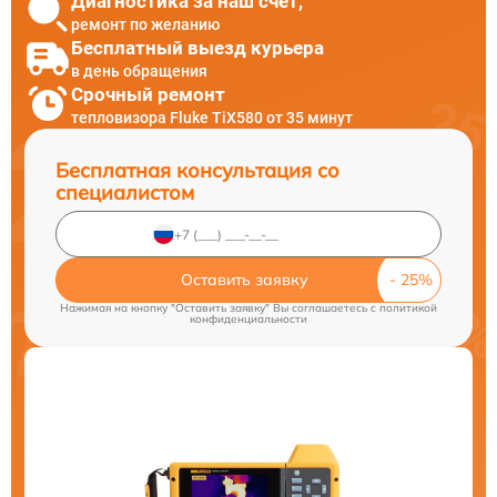
Диагностика за наш счет,
ремонт по желанию
Бесплатный выезд курьера
в день обращения
Срочный ремонт
тепловизора Fluke TiX580 от 35 минут
Бесплатная консультация со
специалистом
Оставить заявку
Нажимая на кнопку "Оставить заявку" Вы соглашаетесь c
политикой
конфиденциальности