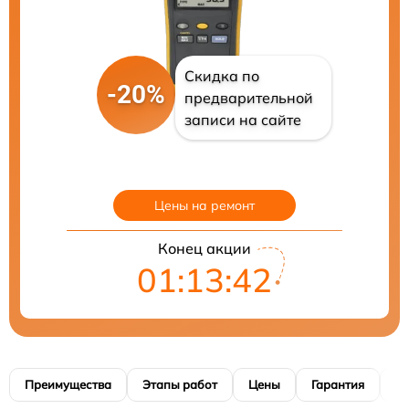
Скидка по
-20%
предварительной
записи на сайте
Цены на ремонт
Конец акции
01:13:41
Преимущества
Этапы работ
Цены
Гарантия
М