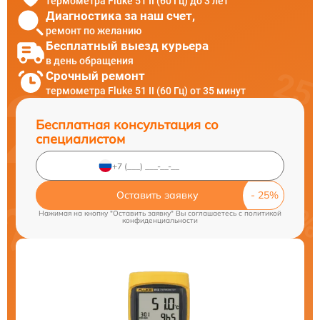
термометра Fluke 51 II (60 Гц) до 3 лет
Диагностика за наш счет,
ремонт по желанию
Бесплатный выезд курьера
в день обращения
Срочный ремонт
термометра Fluke 51 II (60 Гц) от 35 минут
Бесплатная консультация со
специалистом
Оставить заявку
Нажимая на кнопку "Оставить заявку" Вы соглашаетесь c
политикой
конфиденциальности