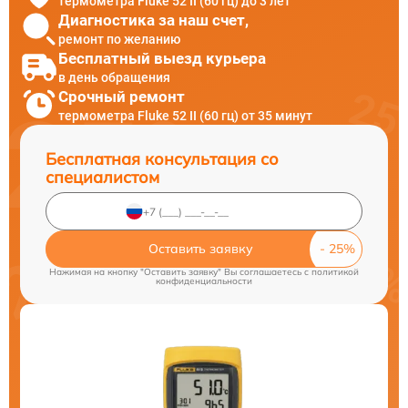
термометра Fluke 52 II (60 гц) до 3 лет
Диагностика за наш счет,
ремонт по желанию
Бесплатный выезд курьера
в день обращения
Срочный ремонт
термометра Fluke 52 II (60 гц) от 35 минут
Бесплатная консультация со
специалистом
Оставить заявку
Нажимая на кнопку "Оставить заявку" Вы соглашаетесь c
политикой
конфиденциальности